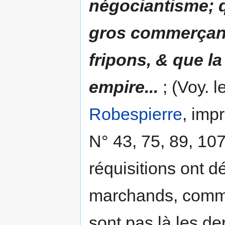
négociantisme; q
gros commerçans
fripons, & que la
empire...
; (Voy. 
Robespierre
, imp
N° 43, 75, 89, 107,
réquisitions ont d
marchands, comme 
sont pas là les de