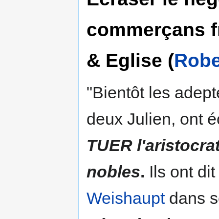
commerçans f
& Eglise (
Robe
"Bientôt les adept
deux Julien, ont éc
TUER l'aristocra
nobles
.
Ils ont di
Weishaupt
dans se