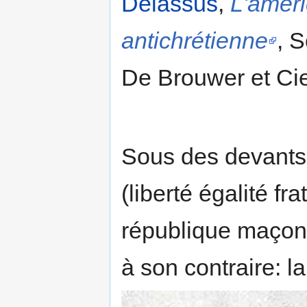
Delassus
,
L'améri
antichrétienne
, 
De Brouwer et Cie,
Sous des devants 
(liberté égalité fra
république maçonn
à son contraire: l