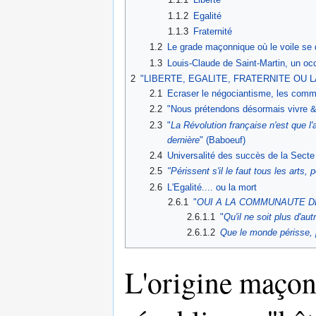
1.1.2
Egalité
1.1.3
Fraternité
1.2
Le grade maçonnique où le voile se 
1.3
Louis-Claude de Saint-Martin, un occu
2
"LIBERTE, EGALITE, FRATERNITE OU LA MO
2.1
Ecraser le négociantisme, les comm
2.2
"Nous prétendons désormais vivre &
2.3
"
La Révolution française n'est que l'
dernière
" (Baboeuf)
2.4
Universalité des succès de la Secte 
2.5
"Périssent s'il le faut tous les arts, p
2.6
L'Egalité.... ou la mort
2.6.1
"
OUI A LA COMMUNAUTE DES B
2.6.1.1
"
Qu'il ne soit plus d'a
2.6.1.2
Que le monde périsse, pl
L'origine maçonn