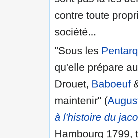
contre toute propr
société...
"Sous les
Pentar
qu'elle prépare a
Drouet,
Baboeuf
&
maintenir" (
August
à l'histoire du ja
Hambourg 1799, t.