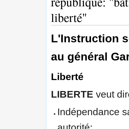
république: "bâti
liberté"
L'Instruction 
au général Gar
Liberté
LIBERTE
veut dir
Indépendance san
autorité;