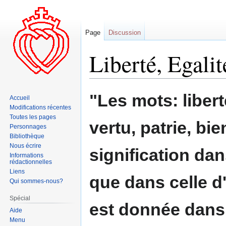
Page
Discussion
Liberté, Egalit
Aller
Aller
"Les mots: liberté
Accueil
à
à
Modifications récentes
la
la
Toutes les pages
vertu, patrie, bi
navigation
recherche
Personnages
Bibliothèque
Nous écrire
signification da
Informations
rédactionnelles
Liens
que dans celle d
Qui sommes-nous?
Spécial
est donnée dans l
Aide
Menu