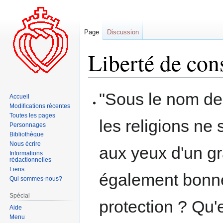
Page
Discussion
Liberté de con
Aller
Aller
"Sous le nom d
Accueil
à
à
Modifications récentes
la
la
Toutes les pages
les religions ne 
navigation
recherche
Personnages
Bibliothèque
Nous écrire
aux yeux d'un g
Informations
rédactionnelles
Liens
également bonne
Qui sommes-nous?
Spécial
protection ? Qu'e
Aide
Menu