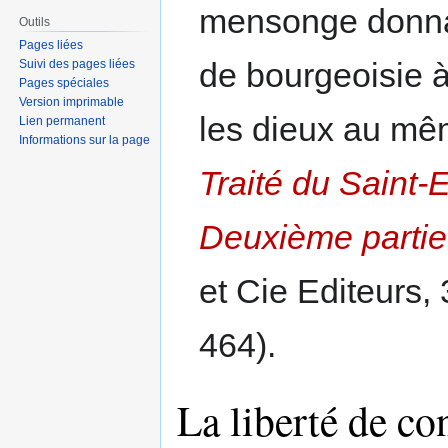
mensonge donnan
Outils
Pages liées
de bourgeoisie à
Suivi des pages liées
Pages spéciales
Version imprimable
les dieux au mê
Lien permanent
Informations sur la page
Traité du Saint
Deuxième partie
et Cie Editeurs, 
464).
La liberté de co