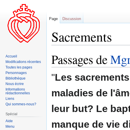
Page
Discussion
Sacrements
Passages de
Mgr
Aller
Aller
Accueil
à
à
Modifications récentes
la
la
Toutes les pages
Personnages
navigation
recherche
"
Les
sacrements
Bibliothèque
Nous écrire
Informations
maladies de l'âm
rédactionnelles
Liens
Qui sommes-nous?
leur but? Le bapt
Spécial
manque de vie div
Aide
Menu