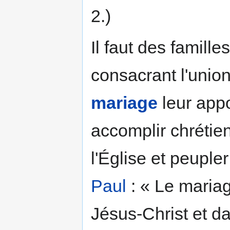
2.)
Il faut des famill
consacrant l'unio
mariage
leur appo
accomplir chrétie
l'Église et peuple
Paul
: « Le maria
Jésus-Christ et dan