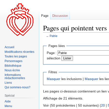
Page
Discussion
Pages qui pointent vers 
←
Patrie
Aller
Aller
Pages liées
Accueil
à
à
Modifications récentes
Page :
la
la
Toutes les pages
sélection
navigation
recherche
Personnages
Bibliothèque
Nous écrire
Filtres
Informations
rédactionnelles
Masquer
les inclusions |
Masquer
les lie
Liens
Qui sommes-nous?
Les pages ci-dessous contiennent un lien 
Spécial
Affichage de 21 éléments.
Aide
Voir (50 précédentes | 50 suivantes) (
20
|
Menu