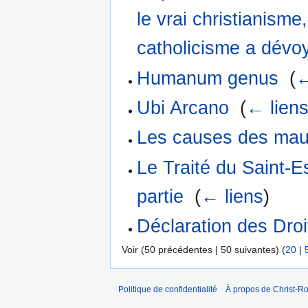
le vrai christianisme,
catholicisme a dévoy
Humanum genus
‎
(
←
Ubi Arcano
‎
(
← lien
Les causes des maux
Le Traité du Saint-
partie
‎
(
← liens
)
Déclaration des Dro
Voir (50 précédentes | 50 suivantes) (
20
|
Politique de confidentialité
À propos de Christ-Ro