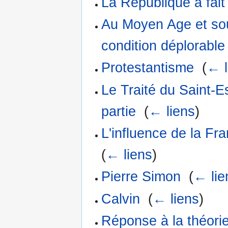
La République a fait
Au Moyen Age et sou
condition déplorable
Protestantisme
‎
(
← l
Le Traité du Saint-
partie
‎
(
← liens
)
L'influence de la Fr
(
← liens
)
Pierre Simon
‎
(
← lie
Calvin
‎
(
← liens
)
Réponse à la théorie