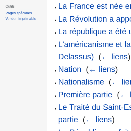
La France est née e
Outils
Pages spéciales
La Révolution a app
Version imprimable
La république a été 
L'américanisme et la
Delassus)
‎
(
← liens
)
Nation
‎
(
← liens
)
Nationalisme
‎
(
← lie
Première partie
‎
(
← 
Le Traité du Saint-
partie
‎
(
← liens
)