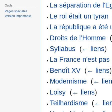
La séparation de l'Eg
Outils
Pages spéciales
Le roi était un tyran
Version imprimable
La république a été 
Droits de l’Homme
‎
Syllabus
‎
(
← liens
)
La France n'est pas
Benoît XV
‎
(
← liens
)
Modernisme
‎
(
← lie
Loisy
‎
(
← liens
)
Teilhardisme
‎
(
← lie