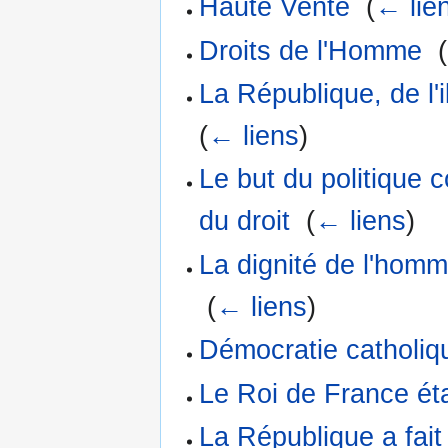
Haute Vente
‎
(
← lie
Droits de l'Homme
‎
(
La République, de l'i
(
← liens
)
Le but du politique c
du droit
‎
(
← liens
)
La dignité de l'homm
‎
(
← liens
)
Démocratie catholiq
Le Roi de France éta
La République a fait