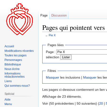
Page
Discussion
Pages qui pointent vers 
←
Pie X
Aller
Aller
Pages liées
Accueil
à
à
Modifications récentes
Page :
la
la
Toutes les pages
sélection
navigation
recherche
Personnages
Bibliothèque
Nous écrire
Filtres
Informations
rédactionnelles
Masquer
les inclusions |
Masquer
les lie
Liens
Qui sommes-nous?
Les pages ci-dessous contiennent un lien 
Spécial
Affichage de 23 éléments.
Aide
Voir (50 précédentes | 50 suivantes) (
20
|
Menu