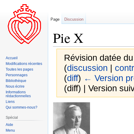
Page
Discussion
Pie X
Révision datée d
Accueil
Modifications récentes
(
discussion
|
contr
Toutes les pages
Personnages
(
diff
)
← Version p
Bibliothèque
(diff) | Version sui
Nous écrire
Informations
rédactionnelles
Liens
Aller
Aller
Qui sommes-nous?
à
à
Spécial
la
la
Aide
navigation
recherche
Menu