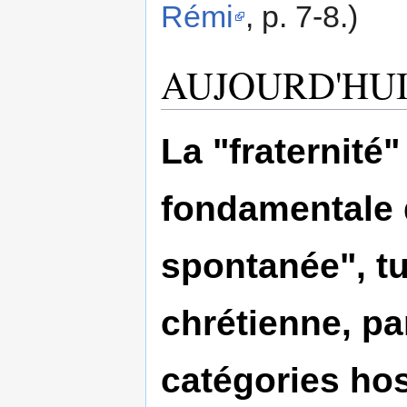
Rémi
, p. 7-8.)
AUJOURD'HU
La "fraternité"
fondamentale d
spontanée", tue
chrétienne, p
catégories hos