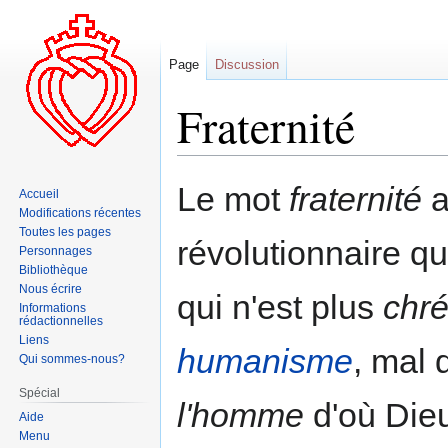
Page
Discussion
Fraternité
Aller
Aller
Le mot
fraternité
a
Accueil
à
à
Modifications récentes
la
la
Toutes les pages
révolutionnaire q
navigation
recherche
Personnages
Bibliothèque
Nous écrire
qui n'est plus
chré
Informations
rédactionnelles
Liens
humanisme
, mal
Qui sommes-nous?
Spécial
l'homme
d'où Dieu
Aide
Menu