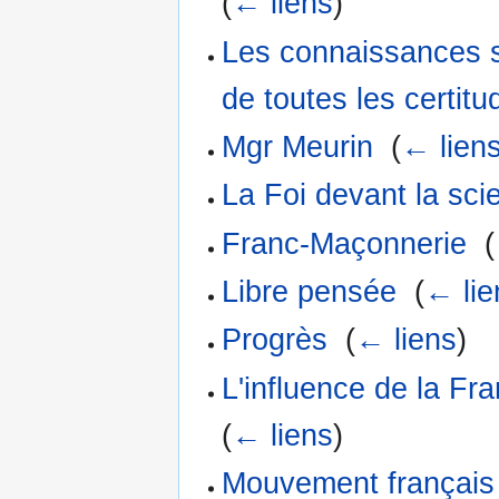
(
← liens
)
Les connaissances s
de toutes les certit
Mgr Meurin
‎
(
← lien
La Foi devant la sc
Franc-Maçonnerie
‎
(
Libre pensée
‎
(
← lie
Progrès
‎
(
← liens
)
L'influence de la Fr
(
← liens
)
Mouvement français p