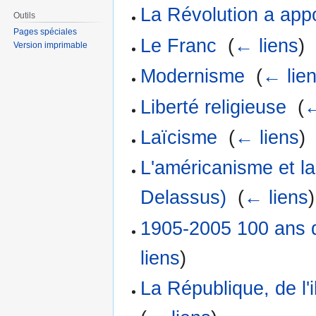
La Révolution a app
Outils
Pages spéciales
Le Franc
‎
(
← liens
)
Version imprimable
Modernisme
‎
(
← lie
Liberté religieuse
‎
(
←
Laïcisme
‎
(
← liens
)
L'américanisme et la
Delassus)
‎
(
← liens
)
1905-2005 100 ans de
liens
)
La République, de l'i