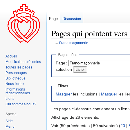
Page
Discussion
Pages qui pointent vers
←
Franc-maçonnerie
Aller
Aller
Pages liées
Accueil
à
à
Modifications récentes
Page :
la
la
Toutes les pages
sélection
navigation
recherche
Personnages
Bibliothèque
Nous écrire
Filtres
Informations
rédactionnelles
Masquer
les inclusions |
Masquer
les lie
Liens
Qui sommes-nous?
Les pages ci-dessous contiennent un lien 
Spécial
Affichage de 28 éléments.
Aide
Voir (50 précédentes | 50 suivantes) (
20
|
Menu