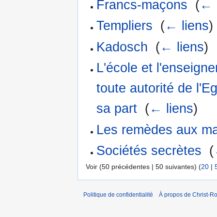
Francs-maçons
‎
(
← 
Templiers
‎
(
← liens
)
Kadosch
‎
(
← liens
)
L'école et l'enseign
toute autorité de l'E
sa part
‎
(
← liens
)
Les remèdes aux mau
Sociétés secrètes
‎
(
Voir (50 précédentes | 50 suivantes) (
20
|
Politique de confidentialité
À propos de Christ-Ro